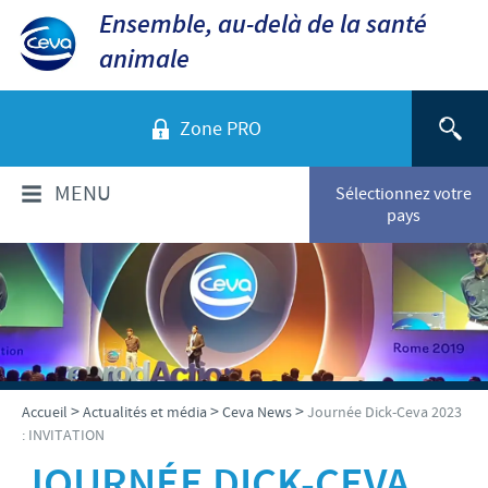
Ensemble, au-delà de la santé
animale
Zone PRO
MENU
Sélectionnez votre
pays
QUI SOMMES-NOUS?
Aperçu de la société
PRODUITS
Ceva dans le monde
Volailles
ACTUALITÉS ET MÉDIA
>
>
>
Accueil
Actualités et média
Ceva News
Journée Dick-Ceva 2023
Ceva Santé Animale Tunisie
: INVITATION
Ovins - Caprins
Production
Ceva News
JOURNÉE DICK-CEVA
RESPONSABILITÉS
Bovins