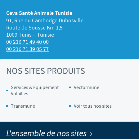
Ceva Santé Animale Tunisie
91, Rue du Cambodge Dubosville
Route de Sousse Km 1,5
1009 Tunis – Tunisie
00 216 71 49 40 00
00 216 71 39 05 77
NOS SITES PRODUITS
Services & Equipement
Vectormune
Volailles
Transmune
Voir tous nos sites
L'ensemble de nos sites