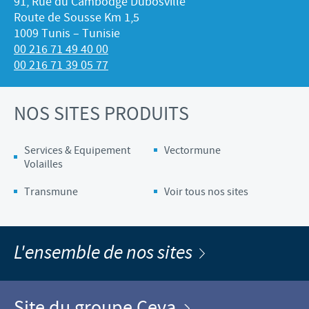
91, Rue du Cambodge Dubosville
Route de Sousse Km 1,5
1009 Tunis – Tunisie
00 216 71 49 40 00
00 216 71 39 05 77
NOS SITES PRODUITS
Services & Equipement
Vectormune
Volailles
Transmune
Voir tous nos sites
L'ensemble de nos sites
Site du groupe Ceva