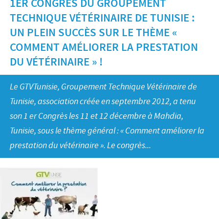
1ER CONGRÈS DU GROUPEMENT
Recherche et développement
ACTUS
TECHNIQUE VÉTÉRINAIRE DE TUNISIE :
Animaux de Compagnie
Importance de la responsabilité
OFFRES D'EMPLOI
Nos valeurs
Nos vidéos
UN PLEIN SUCCÈS SUR LE THÈME «
Contributions
COMMENT AMÉLIORER LA PRESTATION
Notre mission
Offre d’emploi
BLUE LINKS
Programmes de soutien internationaux
DU VÉTÉRINAIRE » !
Notre histoire
Nos principaux métiers
Partenariats scientifiques
Privilèges Blue links
CONTACT
LE PROGRAMME ETHIQUE ET CONFORMITÉ DU
Le GTVTunisie, Groupement Technique Vétérinaire de
Processus de recrutement
GROUPE CEVA
Partenariats professionnels
S'inscrire
Tunisie, association créée en septembre 2012, a tenu
Votre développement personnel
SYSTÈME D'ALERTE
son 1 er Congrès les 11 et 12 décembre à Mahdia,
Programmes terrain
Espace étudiant
Tunisie, sous le thème général : « Comment améliorer la
prestation du vétérinaire ». Le congrès...