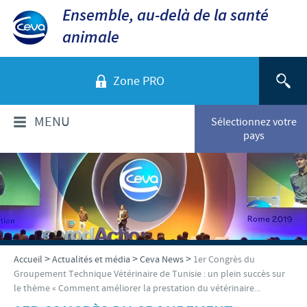
Ensemble, au-delà de la santé
animale
Zone PRO
MENU
Sélectionnez votre
pays
QUI SOMMES-NOUS?
Aperçu de la société
PRODUITS
Ceva dans le monde
Volailles
ACTUALITÉS ET MÉDIA
>
>
>
Accueil
Actualités et média
Ceva News
1er Congrès du
Ceva Santé Animale Tunisie
Groupement Technique Vétérinaire de Tunisie : un plein succès sur
Ovins - Caprins
le thème « Comment améliorer la prestation du vétérinaire...
Production
Ceva News
RESPONSABILITÉS
Bovins