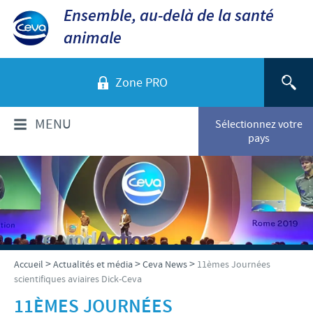
Ensemble, au-delà de la santé
animale
Zone PRO
MENU
Sélectionnez votre
pays
QUI SOMMES-NOUS?
Aperçu de la société
PRODUITS
Ceva dans le monde
Volailles
ACTUALITÉS ET MÉDIA
>
>
>
Accueil
Actualités et média
Ceva News
11èmes Journées
Ceva Santé Animale Tunisie
scientifiques aviaires Dick-Ceva
Ovins - Caprins
Production
Ceva News
RESPONSABILITÉS
11ÈMES JOURNÉES
Bovins