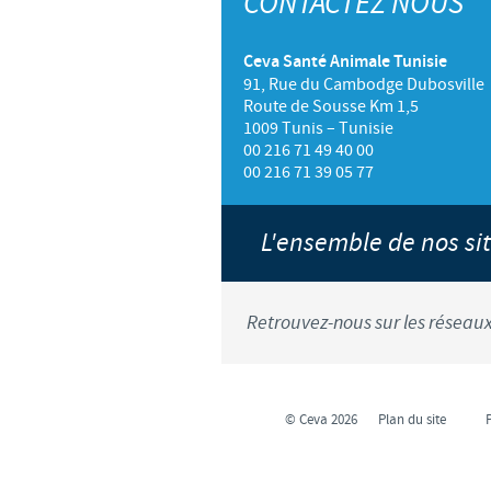
CONTACTEZ NOUS
Ceva Santé Animale Tunisie
91, Rue du Cambodge Dubosville
Route de Sousse Km 1,5
1009 Tunis – Tunisie
00 216 71 49 40 00
00 216 71 39 05 77
L'ensemble de nos s
Retrouvez-nous sur les réseaux
© Ceva 2026
Plan du site