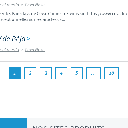
és et média
>
Ceva News
avec les Blue days de Ceva. Connectez-vous sur https://www.ceva.tn
ceptionnelles sur les articles ca...
 de Béja
>
és et média
>
Ceva News
1
2
3
4
5
…
10