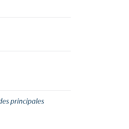
d'un pays à un autre. En
ez pourraient ne pas être
es principales