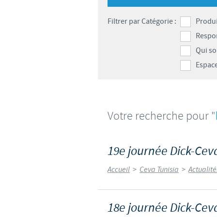
LE PROGRAMME ETHIQUE ET
Filtrer par Catégorie :
Produi
SYSTÈME D'ALERTE
Respon
Qui s
Espace
Votre recherche pour "
19e journée Dick-Ce
Accueil
>
Ceva Tunisia
>
Actualit
18e journée Dick-Ceva