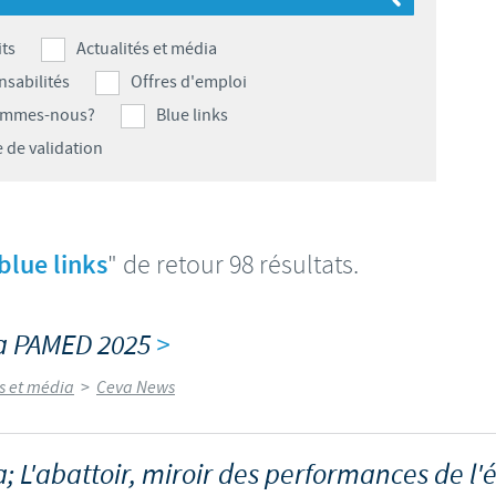
S
 CONFORMITÉ DU GROUPE CEVA
Japan
Bulgaria
ts
Actualités et média
T
sabilités
Offres d'emploi
Korea
Canada (EN)
ommes-nous?
Blue links
T
 de validation
Malaysia
Chile
T
Mexico
China
U
blue links
" de retour 98 résultats.
Middle East
Colombia
U
Netherlands
va PAMED 2025
>
Denmark
U
és et média
>
Ceva News
Peru
Egypt
V
Philippines
; L'abattoir, miroir des performances de l
Vous quittez le site pays pour accéder à un autre site du groupe.