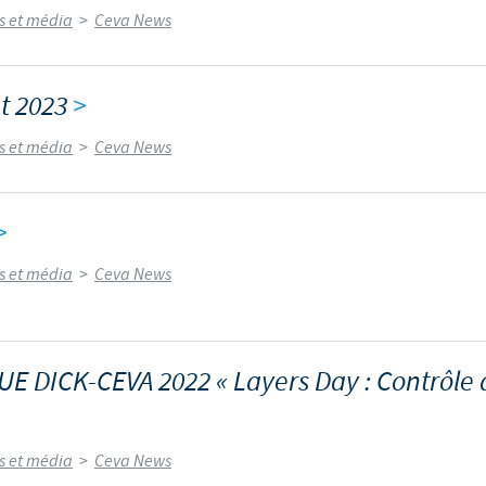
és et média
>
Ceva News
Les contraintes réglementaires et les pratiques médicales varient 
conséquence, les informations disponibles du site sur lequel vous entr
pertinente à l'usage dans votre pays.
nt 2023
>
és et média
>
Ceva News
>
és et média
>
Ceva News
 DICK-CEVA 2022 « Layers Day : Contrôle d
és et média
>
Ceva News