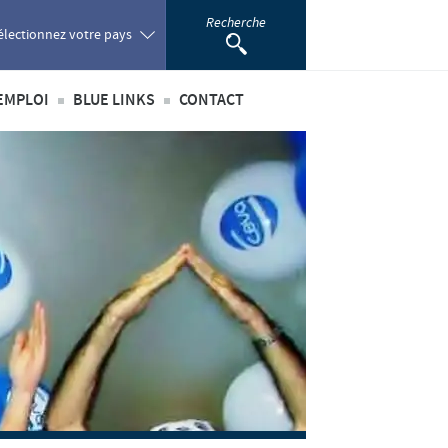
Recherche
électionnez votre pays
EMPLOI
BLUE LINKS
CONTACT
oland
té
’emploi
Privilèges Blue links
ortugal
incipaux métiers
S'inscrire
omania
nationaux
sus de recrutement
développement personnel
ussia
 étudiant
outh Africa
pain